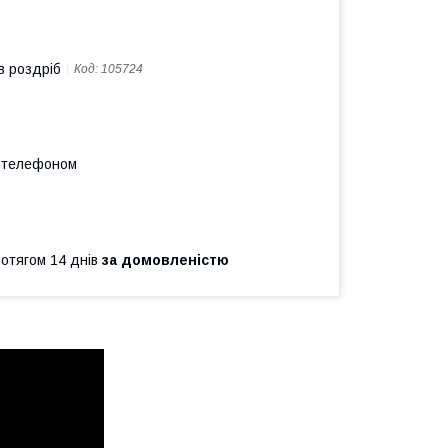
в роздріб
Код:
105724
а телефоном
ротягом 14 днів
за домовленістю