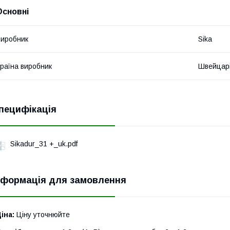
Основні
иробник
Sika
раїна виробник
Швейцар
пецифікація
Sikadur_31 +_uk.pdf
нформація для замовлення
іна:
Ціну уточнюйте