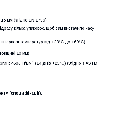
 15 мм (згідно EN 1799)
ідразу кілька упаковок, щоб вам вистачило часу
в інтервалі температур від +23°С до +60°С)
 товщині 10 мм)
2
 Згин: 4600 Н/мм
(14 днів +23°С) (Згідно з ASTM
кту (специфікації).