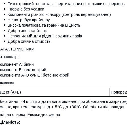
Тиксотропний: не стікає з вертикальних і стельових поверхонь
Твердіє без усадки
Компоненти різного кольору (контроль перемішування)
Не потребує праймеру
Висока початкова та гранична міцність
Добра зносостійкість
Непроникний для рідин і водяних парів
Добра хімічна стійкість
ХАРАКТЕРИСТИКИ
тан/колір:
омпонент A: білий
омпонент B: темно-сірий
омпоненти A+B суміш: бетонно-сірий
паковка:
1,2 кг (A+B)
Поперед
берігання: 24 місяці з дати виготовлення при зберіганні в закритом
мовах, при температурі від + 5°С до +30°С. Оберігати від попадан
імічна основа: Епоксидна смола
ільність: