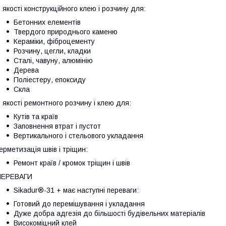
 якості конструкційного клею і розчину для:
Бетонних елементів
Твердого природнього каменю
Кераміки, фіброцементу
Розчину, цегли, кладки
Сталі, чавуну, алюмінію
Дерева
Поліестеру, епоксиду
Скла
 якості ремонтного розчину і клею для:
Кутів та країв
Заповнення втрат і пустот
Вертикального і стельового укладання
ерметизація швів і тріщин:
Ремонт країв / кромок тріщин і швів
ПЕРЕВАГИ
Sikadur®-31 + має наступні переваги:
Готовий до перемішування і укладання
Дуже добра адгезія до більшості будівельних матеріалів
Високоміцний клей