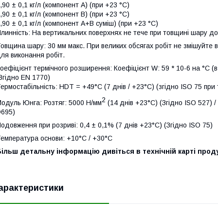
,90 ± 0,1 кг/л (компонент А) (при +23 °С)
,90 ± 0,1 кг/л (компонент В) (при +23 °С)
,90 ± 0,1 кг/л (компонент А+В суміш) (при +23 °С)
линність: На вертикальних поверхнях не тече при товщині шару до
овщина шару: 30 мм макс. При великих обсягах робіт не змішуйте в
ля виконання робіт.
оефіцієнт термічного розширення: Коефіцієнт W: 59 * 10-6 на °С (
Згідно EN 1770)
ермостабільність: HDT = +49°C (7 днів / +23°С) (згідно ISO 75 при
2
одуль Юнга: Розтяг: 5000 Н/мм
(14 днів +23°С) (Згідно ISO 527) /
695)
одовження при розриві: 0,4 ± 0,1% (7 днів +23°С) (Згідно ISO 75)
емпература основи: +10°С / +30°С
ільш детальну інформацію дивіться в технічній карті проду
арактеристики