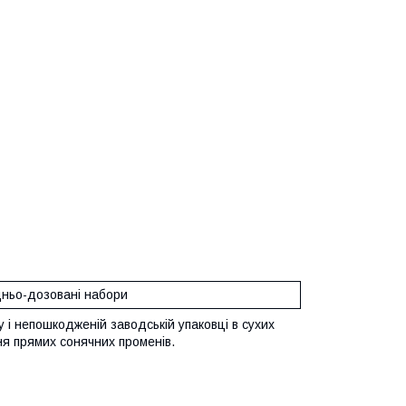
ньо-дозовані набори
у і непошкодженій заводській упаковці в сухих
ня прямих сонячних променів.