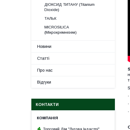
ДІОКСИД ТИТАНУ (Titanium
Dioxide)
ТАЛЬК
MICROSILICA
(Мікрокремнезем)
Новини
Статті
S
Про нас
н
т
Відгуки
S
·
КОНТАКТИ
Торговий Дім "Лугова Індастрі"