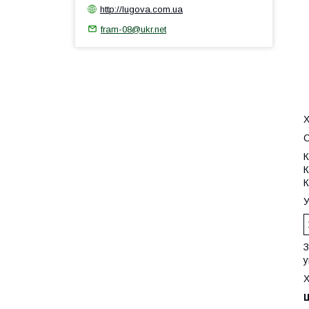
http://lugova.com.ua
fram-08@ukr.net
С
К
К
К
У
З
у
Х
Щ