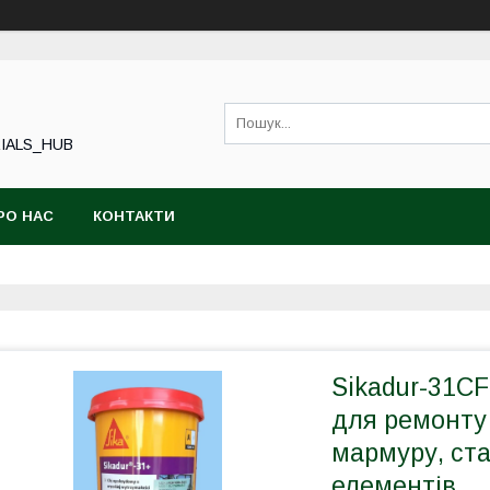
IALS_HUB
РО НАС
КОНТАКТИ
Sikadur-31CF
для ремонту
мармуру, ста
елементів