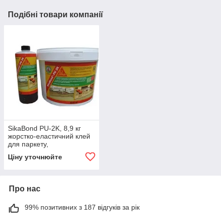
Подібні товари компанії
SikaBond PU-2K, 8,9 кг
жорстко-еластичний клей
для паркету,
двокомпонентний
Ціну уточнюйте
поліуретановий клей
Про нас
99% позитивних з 187 відгуків за рік