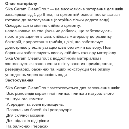
Опис матеріалу
Sika Ceram CleanGrout — це високоякісне затирання для швів
завширшки від 1 до 8 мм, на цементній основі, постачається
готовою до застосування (потрібно тільки додати воду).
Складається із хімічно стійкого цементу,
наповнювача та спеціальних добавок, що забезпечують
просте укладання в шви, стійкість матеріалу до розвитку
бактерій, проростання грибків, цвілі, що забезпечує
довготривалу експлуатацію швів без зміни кольору. Нові
барвники забезпечують високу стійкість кольору матеріалу.
Sika Ceram CleanGrout є водостійким матеріалом і
застосовується заповнення швів у вологих приміщеннях,
резервуарах, басейнах та інших конструкцій без ризику
ушкоджень через наявність води
Застосування
Sika Ceram CleanGrout застосовується для заповнення швів:
Всіх різновидів керамічної плитки, плитки з натурального
та штучного каменю.
Усередині та зовні приміщень.
Плавальних басейнів і резервуарів.
Для скляної мозаїки.
Для підлог із підігрівом.
На балконах і терасах.