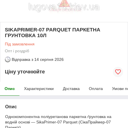
SIKAPRIMER-07 PARQUET ПАРКЕТНА
ГРУНТОВКА 10Л
Під замовлення
Опт і роздріб
Відправка з
14 серпня 2026
Ціну уточнюйте
Опис
Характеристики
Доставка
Оплата
Умови п
Опис
Однокомпонентна поліуретанова паркетна ґрунтовка на
водній основі — SikaPrimer-07 Parquet (CікаПраймер-07
Паркеїт).