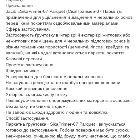
Призначення
Засіб «SikaPrimer-07 Parquet (CікаПраймер-07 Паркеїт)»
призначений для ущільнення й зміцнення мінеральних основ
перед їхнім покриттям оздоблювальними матеріалами.
Сфера застосування.
Застосовують ґрунтовку в інтер'єрі й екстер'єрі житлових або
нежитлових приміщень для мінеральних підлогових основ із
різним показником пористості (цементні, гіпсові, крейдові та
вапняні), на які надалі встановлюються паркетні покриття.
Ключові переваги.
Простота застосування.
Швидко висихає.
Універсальна для більшості мінеральних основ.
Не вступає в реакцію та не фарбує поверхню деревини.
Високий показник просочення.
Утворює вологозахисну плівку.
Підвищує зчеплення опоряджувальних матеріалів з основою.
Без запаху, не блякне згодом.
Не заподіює шкоди здоров'ю людини та довкіллю.
Спосіб застосування.
Паркетна ґрунтовка «SikaPrimer-07 Parquet» випускається
готовою до застосування. Робоча поверхня має бути сухою,
знежиреною, очищеною від бруду, пилу, частинок, що слабо