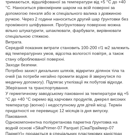
тримаються, відшліфованої за температури від +5 °C до +40
°C. Наноситься рівномірним шаром на всій поверхні за
допомогою пензля або ж спеціального валика з довжиною
ручкою. Через 2 години наноситься другий шар ґрунтовки без
проміжного шліфування. Проґрунтовану поверхню можна
вільно штукатурити, шпаклювати, фарбувати, вирівнювати
спеціальною стяжкою.
Витрата.
Середній показник витрати становить 100-200 г/1 м2 залежить
від температурних умов, відсотка вологості повітря, а також
стану оброблюваної поверхні.
Заходи безпеки.
Потрібно захист дихальних шляхів, відкритих ділянок тіла та
очей (за потреби негайно промити водою й звернутися по
медичну допомогу). Підлягає утилізації як побутові відходи.
Зберігання та транспортування.
У герметичному заводському пакованні за температури від +5
°C до +40 °C окремо від харчових продуктів, джерел високих
температур (вогню) і недоступному для дітей місці. Термін
придатності не перевищує 12 місяців із дня випуску.
Паковання.
Однокомпонентна поліуретанова паркетна ґрунтовка на
водній основі «SikaPrimer-07 Parquet (CікаПраймер-07
Паркеїт)» продається в спеціальних пластикових каністрах